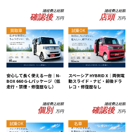
諸経費込総額
諸経費込総額
確認後
店頭
万円
万円
買取車
試乗OK
安心して長く使える一台｜N-
スペーシア HYBRID X｜両側電
BOX 660 G-Lパッケージ（低
動スライド・ナビ・前後ドラ
走行・禁煙・修復歴なし）
レコ・修復歴なし
諸経費込総額
諸経費込総額
個別
確認後
万円
万円
試乗OK
名車