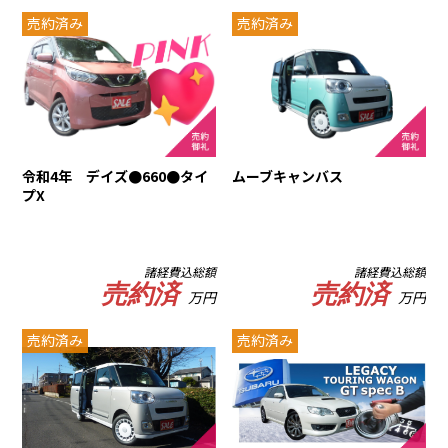
売約済み
売約済み
令和4年 デイズ●660●タイ
ムーブキャンバス
プX
諸経費込総額
諸経費込総額
売約済
売約済
万円
万円
売約済み
売約済み