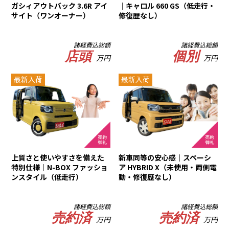
ガシィアウトバック 3.6R アイ
｜キャロル 660 GS（低走行・
サイト（ワンオーナー）
修復歴なし）
諸経費込総額
諸経費込総額
店頭
個別
万円
万円
最新入荷
最新入荷
上質さと使いやすさを備えた
新車同等の安心感｜スペーシ
特別仕様｜N-BOX ファッショ
ア HYBRID X（未使用・両側電
ンスタイル（低走行）
動・修復歴なし）
諸経費込総額
諸経費込総額
売約済
売約済
万円
万円