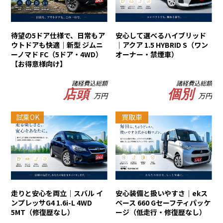
待望の5ドア仕様で、日常もア
安心して選べるハイブリッド
ウトドアも快適｜新型 ジムニ
｜アクア 1.5 HYBRID S（ワン
ーノマド FC（5ドア・4WD）
オーナー・禁煙車）
【お得意様向け】
諸経費込総額
諸経費込総額
店頭
個別
万円
万円
試乗OK
買取車
走りと安心を両立｜スバル イ
安心装備と扱いやすさ｜ekス
ンプレッサG4 1.6i-L 4WD
ペース 660 Gセーフティパッケ
5MT（修復歴なし）
ージ（低走行・修復歴なし）