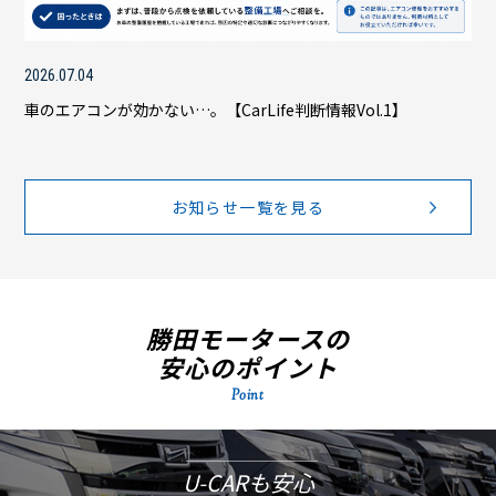
2026.07.04
車のエアコンが効かない…。【CarLife判断情報Vol.1】
お知らせ一覧を見る
勝田モータースの
安心のポイント
Point
U-CARも安心