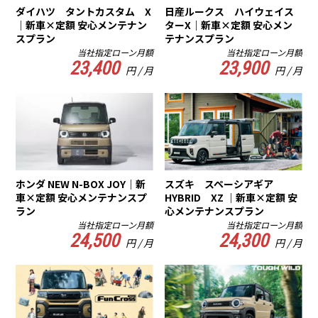
ダイハツ タントカスタム X
日産ルークス ハイウェイス
｜新車×定額 安心メンテナン
ターX｜新車×定額 安心メン
スプラン
テナンスプラン
当社指定ローン月額
当社指定ローン月額
23,400
23,900
円 / 月
円 / 月
ホンダ NEW N-BOX JOY｜新
スズキ スペーシアギア
車×定額 安心メンテナンスプ
HYBRID XZ ｜新車×定額 安
ラン
心メンテナンスプラン
当社指定ローン月額
当社指定ローン月額
24,500
24,300
円 / 月
円 / 月