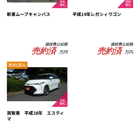
新車ムーブキャンバス
平成19年レガシィワゴン
諸経費込総額
諸経費込総額
売約済
売約済
万円
万円
売約済み
買取車 平成28年 エスティ
マ