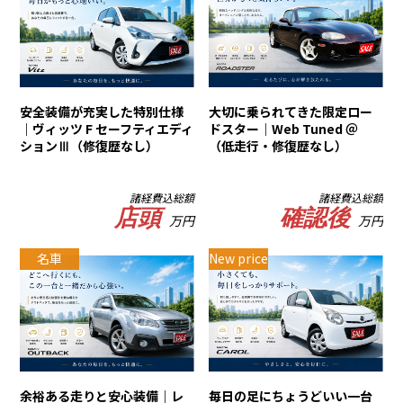
安全装備が充実した特別仕様
大切に乗られてきた限定ロー
｜ヴィッツ F セーフティエディ
ドスター｜Web Tuned ＠
ションⅢ（修復歴なし）
（低走行・修復歴なし）
諸経費込総額
諸経費込総額
店頭
確認後
万円
万円
名車
New price
余裕ある走りと安心装備｜レ
毎日の足にちょうどいい一台