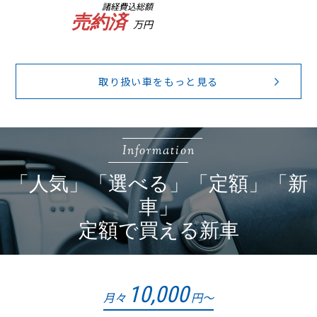
諸経費込総額
売約済
万円
取り扱い車をもっと見る
Information
「人気」「選べる」「定額」「新
車」
定額で買える新車
10,000
月々
円～