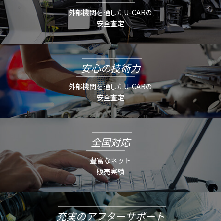
外部機関を通したU-CARの
安全査定
安心の技術力
外部機関を通したU-CARの
安全査定
全国対応
豊富なネット
販売実績
充実のアフターサポート