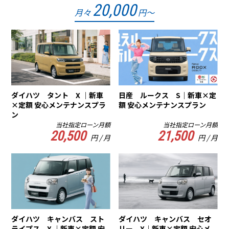
20,000
月々
円～
ダイハツ タント X ｜新車
日産 ルークス S｜新車×定
×定額 安心メンテナンスプラ
額 安心メンテナンスプラン
ン
当社指定ローン月額
当社指定ローン月額
20,500
21,500
円 / 月
円 / 月
ダイハツ キャンバス スト
ダイハツ キャンバス セオ
ライプス X ｜新車×定額 安
リー X｜新車×定額 安心メ