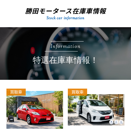
勝田モータース在庫車情報
Stock car information
Information
特選在庫車情報！
買取車
買取車