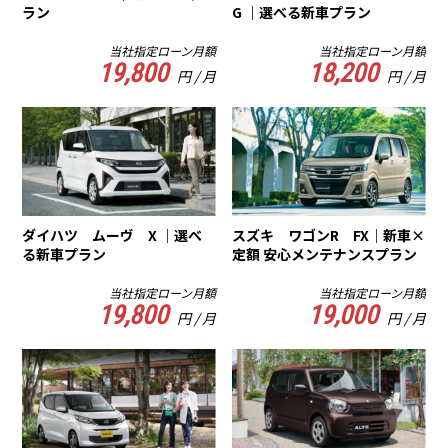
ラン
G ｜選べる新車プラン
当社指定ローン月額
当社指定ローン月額
19,800
18,200
円 / 月
円 / 月
ダイハツ ムーヴ X ｜選べ
スズキ ワゴンR FX｜新車×
る新車プラン
定額 安心メンテナンスプラン
当社指定ローン月額
当社指定ローン月額
19,800
19,000
円 / 月
円 / 月