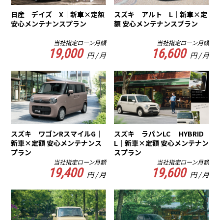
日産 デイズ X｜新車×定額
スズキ アルト L｜新車×定
安心メンテナンスプラン
額 安心メンテナンスプラン
当社指定ローン月額
当社指定ローン月額
19,000
16,600
円 / 月
円 / 月
スズキ ワゴンRスマイルG｜
スズキ ラパンLC HYBRID
新車×定額 安心メンテナンス
L｜新車×定額 安心メンテナン
プラン
スプラン
当社指定ローン月額
当社指定ローン月額
19,400
19,600
円 / 月
円 / 月