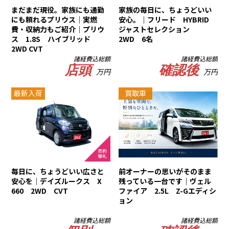
まだまだ現役。家族にも通勤
家族の毎日に、ちょうどいい
にも頼れるプリウス｜実燃
安心。｜フリード HYBRID
費・収納力もご紹介｜プリウ
ジャストセレクション
ス 1.8S ハイブリッド
2WD 6名
2WD CVT
諸経費込総額
諸経費込総額
店頭
確認後
万円
万円
最新入荷
買取車
毎日に、ちょうどいい広さと
前オーナーの思いがそのまま
安心を｜デイズルークス X
残っている一台です｜ヴェル
660 2WD CVT
ファイア 2.5L Z-Gエディシ
ョン
諸経費込総額
諸経費込総額