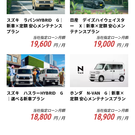
スズキ ラパンHYBRID G｜
日産 デイズハイウェイスタ
新車×定額 安心メンテナンス
ー X｜新車×定額 安心メン
プラン
テナンスプラン
当社指定ローン月額
当社指定ローン月額
19,600
19,000
円 / 月
円 / 月
スズキ ハスラーHYBRID G
ホンダ N-VAN G｜新車×
｜選べる新車プラン
定額 安心メンテナンスプラン
当社指定ローン月額
当社指定ローン月額
18,800
18,900
円 / 月
円 / 月