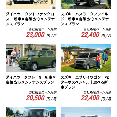
ダイハツ タントファンクロ
スズキ ハスラータフワイル
ス ｜新車×定額 安心メンテナ
ド｜新車×定額 安心メンテナ
ンスプラン
ンスプラン
当社指定ローン月額
当社指定ローン月額
23,000
22,400
円 / 月
円 / 月
ダイハツ タフト G｜新車×
スズキ エブリイワゴン PZ
定額 安心メンテナンスプラン
ターボスペシャル｜選べる新
車プラン
当社指定ローン月額
当社指定ローン月額
20,500
22,400
円 / 月
円 / 月