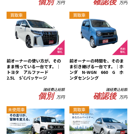
個別
確認後
万円
万円
買取車
買取車
前オーナーの使い方が、その
前オーナーの時間を、そのま
まま残っている一台です。｜
ま引き継げる一台です。｜ホ
トヨタ アルファード
ンダ N-WGN 660 G ホ
2.5L S’Cパッケージ
ンダセンシング
諸経費込総額
諸経費込総額
個別
確認後
万円
万円
未使用車
買取車