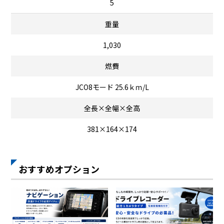
5
重量
1,030
燃費
JCO8モード 25.6ｋｍ/L
全長×全幅×全高
381×164×174
おすすめオプション