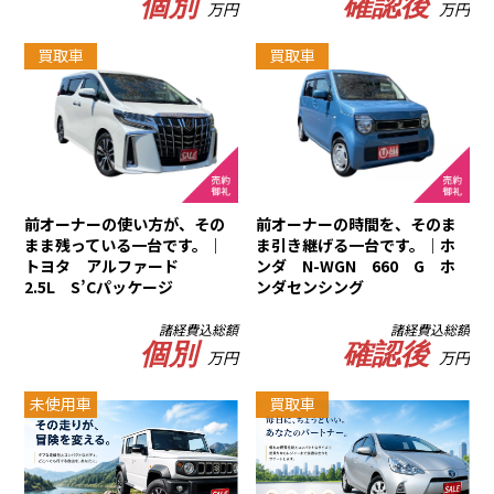
個別
確認後
万円
万円
買取車
買取車
前オーナーの使い方が、その
前オーナーの時間を、そのま
まま残っている一台です。｜
ま引き継げる一台です。｜ホ
トヨタ アルファード
ンダ N-WGN 660 G ホ
2.5L S’Cパッケージ
ンダセンシング
諸経費込総額
諸経費込総額
個別
確認後
万円
万円
未使用車
買取車