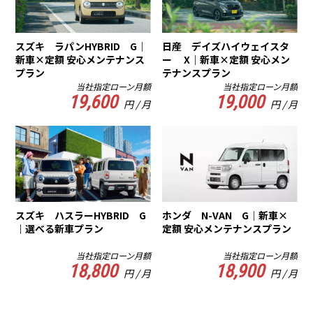
スズキ ラパンHYBRID G｜
日産 デイズハイウェイスタ
新車×定額 安心メンテナンス
ー X｜新車×定額 安心メン
プラン
テナンスプラン
当社指定ローン月額
当社指定ローン月額
19,600
19,000
円 / 月
円 / 月
スズキ ハスラーHYBRID G
ホンダ N-VAN G｜新車×
｜選べる新車プラン
定額 安心メンテナンスプラン
当社指定ローン月額
当社指定ローン月額
18,800
18,900
円 / 月
円 / 月