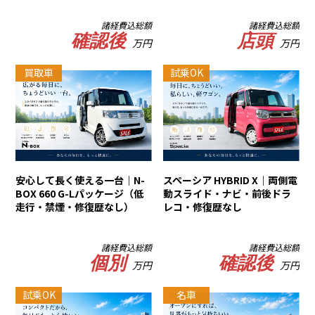
諸経費込総額
諸経費込総額
確認後
店頭
万円
万円
買取車
試乗OK
安心して長く使える一台｜N-
スペーシア HYBRID X｜両側電
BOX 660 G-Lパッケージ（低
動スライド・ナビ・前後ドラ
走行・禁煙・修復歴なし）
レコ・修復歴なし
諸経費込総額
諸経費込総額
個別
確認後
万円
万円
試乗OK
名車