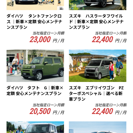
ダイハツ タントファンクロ
スズキ ハスラータフワイル
ス ｜新車×定額 安心メンテナ
ド｜新車×定額 安心メンテナ
ンスプラン
ンスプラン
当社指定ローン月額
当社指定ローン月額
23,000
22,400
円 / 月
円 / 月
ダイハツ タフト G｜新車×
スズキ エブリイワゴン PZ
定額 安心メンテナンスプラン
ターボスペシャル｜選べる新
車プラン
当社指定ローン月額
当社指定ローン月額
20,500
22,400
円 / 月
円 / 月