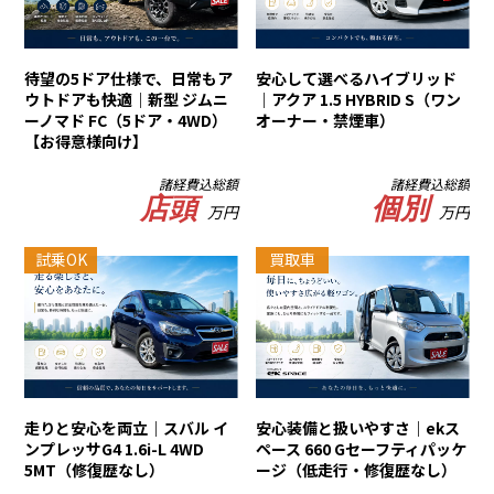
待望の5ドア仕様で、日常もア
安心して選べるハイブリッド
ウトドアも快適｜新型 ジムニ
｜アクア 1.5 HYBRID S（ワン
ーノマド FC（5ドア・4WD）
オーナー・禁煙車）
【お得意様向け】
諸経費込総額
諸経費込総額
店頭
個別
万円
万円
試乗OK
買取車
走りと安心を両立｜スバル イ
安心装備と扱いやすさ｜ekス
ンプレッサG4 1.6i-L 4WD
ペース 660 Gセーフティパッケ
5MT（修復歴なし）
ージ（低走行・修復歴なし）