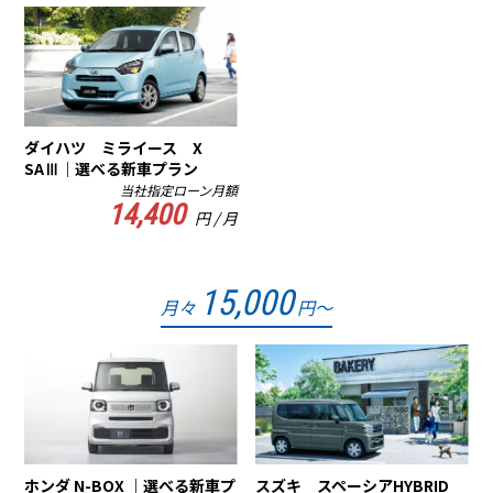
ダイハツ ミライース X
SAⅢ｜選べる新車プラン
当社指定ローン月額
14,400
円 / 月
15,000
月々
円～
ホンダ N-BOX ｜選べる新車プ
スズキ スペーシアHYBRID