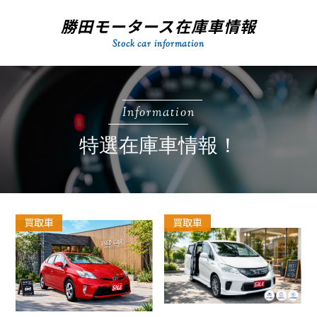
勝田モータース在庫車情報
Stock car information
Information
特選在庫車情報！
買取車
買取車