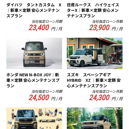
ダイハツ タントカスタム X
日産ルークス ハイウェイス
｜新車×定額 安心メンテナン
ターX｜新車×定額 安心メン
スプラン
テナンスプラン
当社指定ローン月額
当社指定ローン月額
23,400
23,900
円 / 月
円 / 月
ホンダ NEW N-BOX JOY｜新
スズキ スペーシアギア
車×定額 安心メンテナンスプ
HYBRID XZ ｜新車×定額 安
ラン
心メンテナンスプラン
当社指定ローン月額
当社指定ローン月額
24,500
24,300
円 / 月
円 / 月