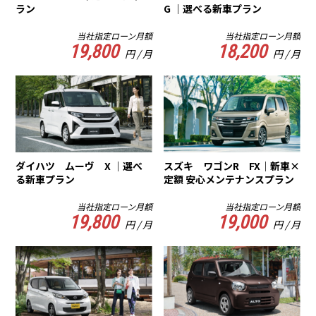
ラン
G ｜選べる新車プラン
当社指定ローン月額
当社指定ローン月額
19,800
18,200
円 / 月
円 / 月
ダイハツ ムーヴ X ｜選べ
スズキ ワゴンR FX｜新車×
る新車プラン
定額 安心メンテナンスプラン
当社指定ローン月額
当社指定ローン月額
19,800
19,000
円 / 月
円 / 月