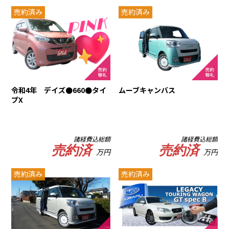
売約済み
売約済み
令和4年 デイズ●660●タイ
ムーブキャンバス
プX
諸経費込総額
諸経費込総額
売約済
売約済
万円
万円
売約済み
売約済み