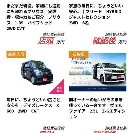
まだまだ現役。家族にも通勤
家族の毎日に、ちょうどいい
にも頼れるプリウス｜実燃
安心。｜フリード HYBRID
費・収納力もご紹介｜プリウ
ジャストセレクション
ス 1.8S ハイブリッド
2WD 6名
2WD CVT
諸経費込総額
諸経費込総額
店頭
確認後
万円
万円
最新入荷
買取車
毎日に、ちょうどいい広さと
前オーナーの思いがそのまま
安心を｜デイズルークス X
残っている一台です｜ヴェル
660 2WD CVT
ファイア 2.5L Z-Gエディシ
ョン
諸経費込総額
諸経費込総額