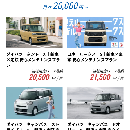
20,000
月々
円～
ダイハツ タント X ｜新車
日産 ルークス S｜新車×定
×定額 安心メンテナンスプラ
額 安心メンテナンスプラン
ン
当社指定ローン月額
当社指定ローン月額
20,500
21,500
円 / 月
円 / 月
ダイハツ キャンバス スト
ダイハツ キャンバス セオ
ライプス X ｜新車×定額 安
リー X｜新車×定額 安心メ