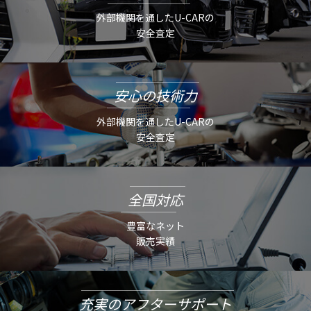
外部機関を通したU-CARの
安全査定
安心の技術力
外部機関を通したU-CARの
安全査定
全国対応
豊富なネット
販売実績
充実のアフターサポート