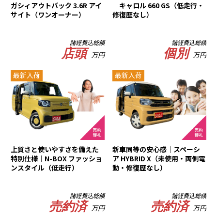
ガシィアウトバック 3.6R アイ
｜キャロル 660 GS（低走行・
サイト（ワンオーナー）
修復歴なし）
諸経費込総額
諸経費込総額
店頭
個別
万円
万円
最新入荷
最新入荷
上質さと使いやすさを備えた
新車同等の安心感｜スペーシ
特別仕様｜N-BOX ファッショ
ア HYBRID X（未使用・両側電
ンスタイル（低走行）
動・修復歴なし）
諸経費込総額
諸経費込総額
売約済
売約済
万円
万円