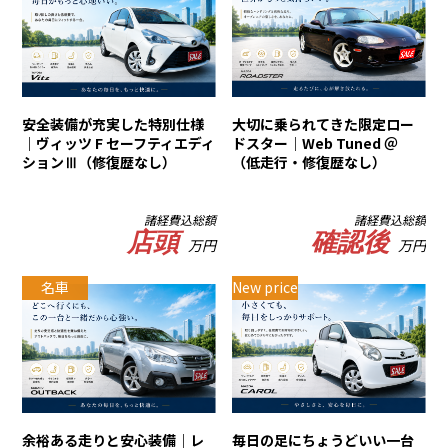
安全装備が充実した特別仕様
大切に乗られてきた限定ロー
｜ヴィッツ F セーフティエディ
ドスター｜Web Tuned ＠
ションⅢ（修復歴なし）
（低走行・修復歴なし）
諸経費込総額
諸経費込総額
店頭
確認後
万円
万円
名車
New price
余裕ある走りと安心装備｜レ
毎日の足にちょうどいい一台