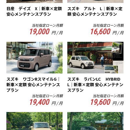
日産 デイズ X｜新車×定額
スズキ アルト L｜新車×定
安心メンテナンスプラン
額 安心メンテナンスプラン
当社指定ローン月額
当社指定ローン月額
19,000
16,600
円 / 月
円 / 月
スズキ ワゴンRスマイルG｜
スズキ ラパンLC HYBRID
新車×定額 安心メンテナンス
L｜新車×定額 安心メンテナン
プラン
スプラン
当社指定ローン月額
当社指定ローン月額
19,400
19,600
円 / 月
円 / 月