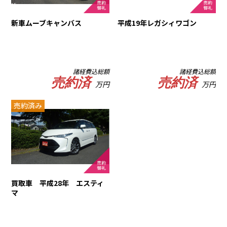
新車ムーブキャンバス
平成19年レガシィワゴン
諸経費込総額
諸経費込総額
売約済
売約済
万円
万円
売約済み
買取車 平成28年 エスティ
マ