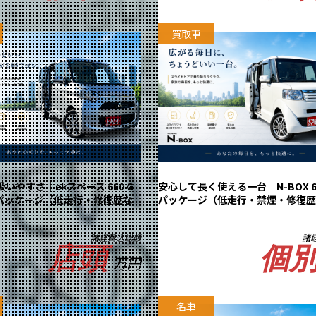
買取車
いやすさ｜ekスペース 660 G
安心して長く使える一台｜N-BOX 66
パッケージ（低走行・修復歴な
パッケージ（低走行・禁煙・修復歴
諸経費込総額
諸
店頭
個
万円
名車