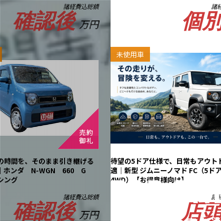
諸経費込総額
諸
確認後
個
万円
未使用車
の時間を、そのまま引き継げる
待望の5ドア仕様で、日常もアウト
ホンダ N-WGN 660 G
適｜新型 ジムニーノマド FC（5ド
シング
4WD）【お得意様向け】
諸経費込総額
諸
確認後
店
万円