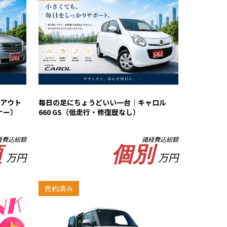
アウト
毎日の足にちょうどいい一台｜キャロル
ナー）
660 GS（低走行・修復歴なし）
経費込総額
諸経費込総額
頭
個別
万円
万円
売約済み