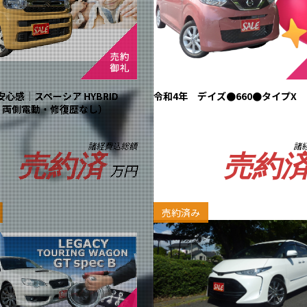
心感｜スペーシア HYBRID
令和4年 デイズ●660●タイプX
・両側電動・修復歴なし）
諸経費込総額
諸
売約済
売約
万円
売約済み