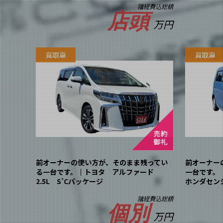
諸経費込総額
店頭
万円
買取車
買取車
前オーナーの使い方が、そのまま残ってい
前オーナー
る一台です。｜トヨタ アルファード
一台です。｜
2.5L S’Cパッケージ
ホンダセン
諸経費込総額
個別
万円