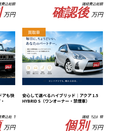
経費込総額
諸経費込総額
別
確認後
万円
万円
買取車
ドアも快
安心して選べるハイブリッド｜アクア 1.5
ア・
HYBRID S（ワンオーナー・禁煙車）
経費込総額
諸経費込総額
頭
個別
万円
万円