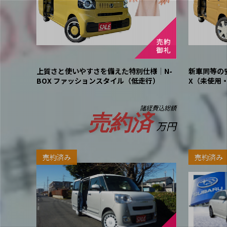
上質さと使いやすさを備えた特別仕様｜N-
新車同等の安
BOX ファッションスタイル（低走行）
X（未使用
諸経費込総額
売約済
万円
売約済み
売約済み