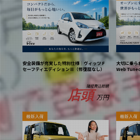
安全装備が充実した特別仕様｜ヴィッツ F
大切に乗ら
セーフティエディションⅢ（修復歴なし）
Web Tu
諸経費込総額
店頭
万円
最新入荷
最新入荷