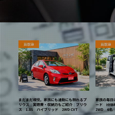
買取車
買取車
まだまだ現役。家族にも通勤にも頼れるプ
家族の毎日
リウス｜実燃費・収納力もご紹介｜プリウ
ード HY
ス 1.8S ハイブリッド 2WD CVT
2WD 6名