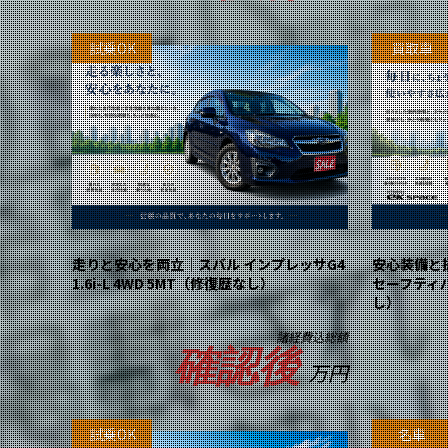
試乗OK
買取車
走りと安心を両立｜スバル インプレッサG4
安心装備と扱
1.6i-L 4WD 5MT（修復歴なし）
セーフティ
し）
諸経費込総額
確認後
万円
試乗OK
名車