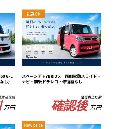
試乗OK
0 G-L
スペーシア HYBRID X｜両側電動スライド・
なし）
ナビ・前後ドラレコ・修復歴なし
経費込総額
諸経費込総額
別
確認後
万円
万円
New price