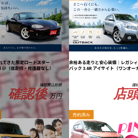
れてきた限定ロードスター｜
余裕ある走りと安心装備｜レガシィ
ned ＠（低走行・修復歴なし）
バック 3.6R アイサイト（ワンオー
諸経費込総額
諸
確認後
店
万円
売約済み