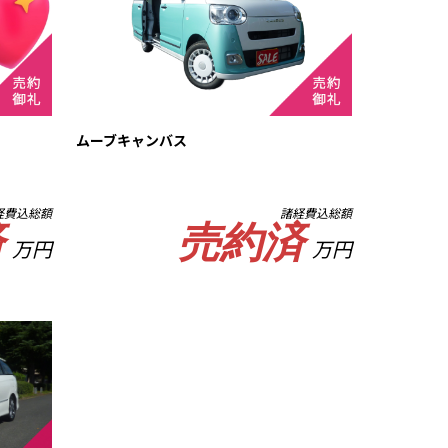
ムーブキャンバス
経費込総額
諸経費込総額
済
売約済
万円
万円