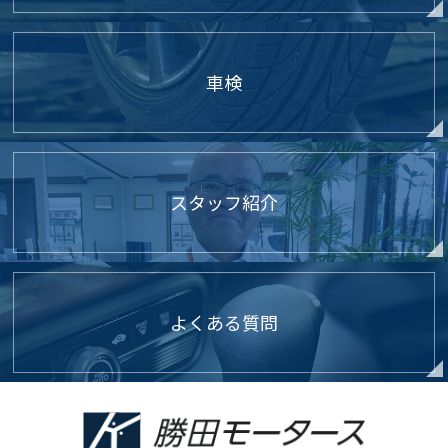
・ お客さまの同意がある場合
・ お客さまが希望されるサービスを行なうために当社
が業務を委託する業者に対して開示する場合
・ 法令に基づき開示することが必要である場合
車検
● 個人情報の安全対策
当社は、個人情報の正確性及び安全性確保のために、セ
キュリティに万全の対策を講じています。
スタッフ紹介
● ご本人の照会
お客さまがご本人の個人情報の照会・修正・削除などを
ご希望される場合には、ご本人であることを確認の上、
よくある質問
対応させていただきます。
● お問い合せ
本ページに関するお問い合せは下記問い合わせ先までお
願いいたします。