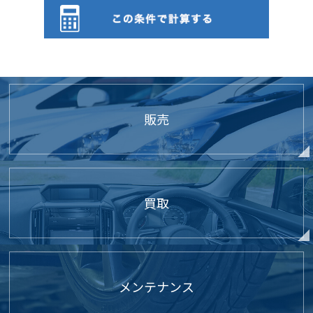
● 個人情報の管理
当社は、お客さまの個人情報を正確かつ最新の状態に保
ち、個人情報への不正アクセス・紛失・破損・改ざん・
漏洩などを防止するため、セキュリティシステムの維
持・管理体制の整備・社員教育の徹底等の必要な措置を
講じ、安全対策を実施し個人情報の厳重な管理を行ない
販売
ます。
● 個人情報の利用目的
お客さまからお預かりした個人情報は、当社からのご連
絡や業務のご案内やご質問に対する回答として、電子メ
買取
ールや資料のご送付に利用いたします。
● 個人情報の第三者への開示・提供の禁止
当社は、お客さまよりお預かりした個人情報を適切に管
メンテナンス
理し、次のいずれかに該当する場合を除き、個人情報を
第三者に開示いたしません。