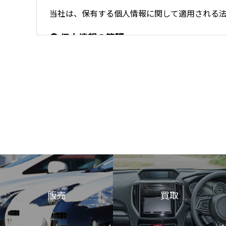
当社は、保有する個人情報に関して適用される
● 個人情報の管理
当社は、お客さまの個人情報を正確かつ最新の
ムの維持・管理体制の整備・社員教育の徹底等
● 個人情報の利用目的
お客さまからお預かりした個人情報は、当社か
● 個人情報の第三者への開示・提供の禁止
当社は、お客さまよりお預かりした個人情報を
・ お客さまの同意がある場合
・ お客さまが希望されるサービスを行なうため
・ 法令に基づき開示することが必要である場合
販売
買取
● 個人情報の安全対策