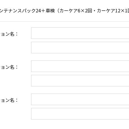
ンテナンスパック24＋車検（カーケア6×2回・カーケア12×1回
ション名：
：
ション名：
：
ション名：
：