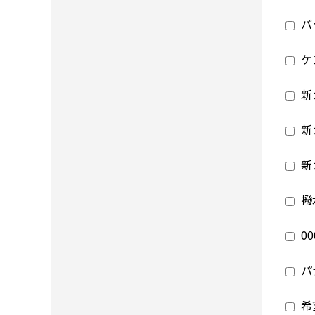
バ
ケ
新
新
新
撥
0
パ
希