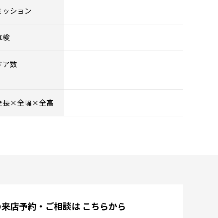
ミッション
車検
ドア数
全長×全幅×全高
の来店予約・ご相談は
こちらから