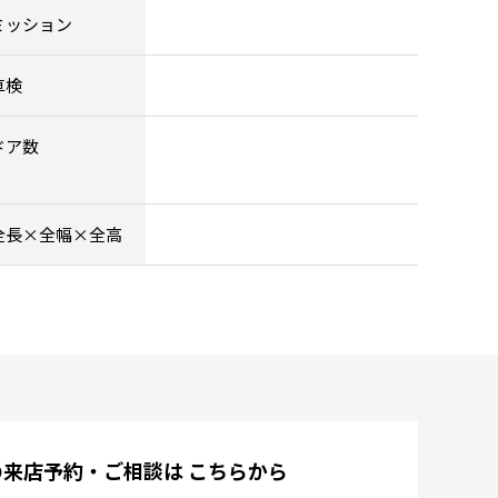
ミッション
車検
ドア数
全長×全幅×全高
の来店予約・ご相談は
こちらから