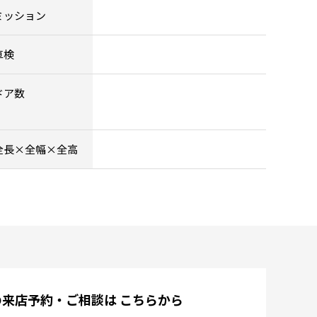
ミッション
車検
ドア数
全長×全幅×全高
の来店予約・ご相談は
こちらから