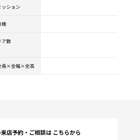
ミッション
車検
ドア数
全長×全幅×全高
の来店予約・ご相談は
こちらから