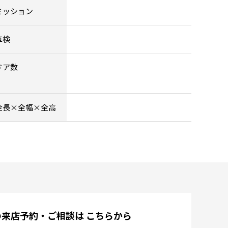
ミッション
車検
ドア数
全長×全幅×全高
の来店予約・ご相談は
こちらから