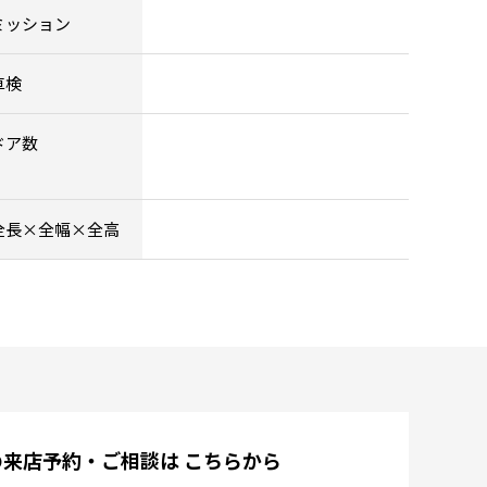
ミッション
車検
ドア数
全長×全幅×全高
の来店予約・ご相談は
こちらから