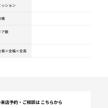
ミッション
車検
ドア数
全長×全幅×全高
の来店予約・ご相談は
こちらから