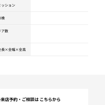
ミッション
車検
ドア数
全長×全幅×全高
の来店予約・ご相談は
こちらから