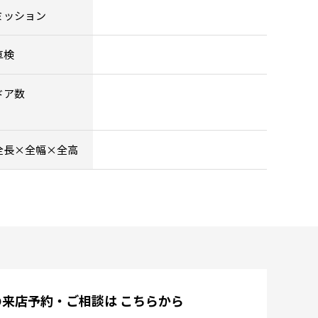
ミッション
車検
ドア数
全長×全幅×全高
の来店予約・ご相談は
こちらから