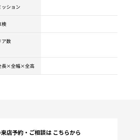
ミッション
車検
ドア数
全長×全幅×全高
の来店予約・ご相談は
こちらから