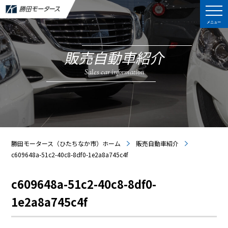
メニュー
販売自動車紹介
Sales car information
勝田モータース（ひたちなか市）ホーム
販売自動車紹介
c609648a-51c2-40c8-8df0-1e2a8a745c4f
c609648a-51c2-40c8-8df0-
1e2a8a745c4f