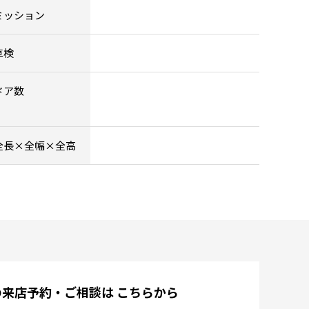
ミッション
車検
ドア数
全長×全幅×全高
の来店予約・ご相談は
こちらから