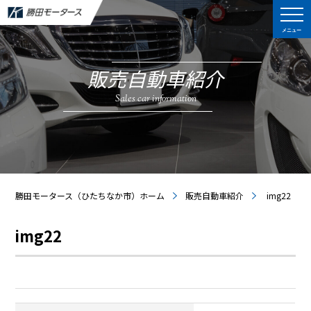
メニュー
販売自動車紹介
Sales car information
勝田モータース（ひたちなか市）ホーム
販売自動車紹介
img22
img22