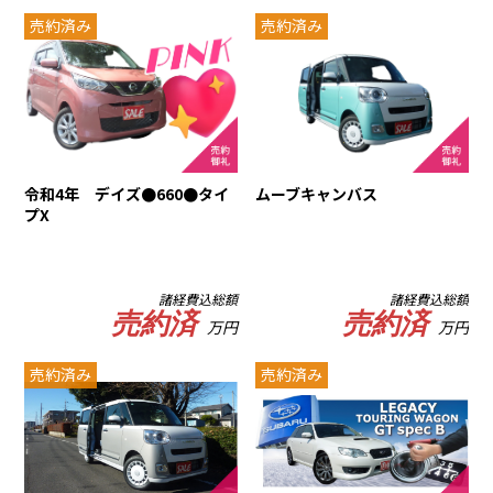
売約済み
売約済み
令和4年 デイズ●660●タイ
ムーブキャンバス
プX
諸経費込総額
諸経費込総額
売約済
売約済
万円
万円
売約済み
売約済み