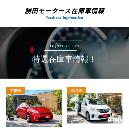
勝田モータース在庫車情報
Stock car information
Information
特選在庫車情報！
買取車
買取車