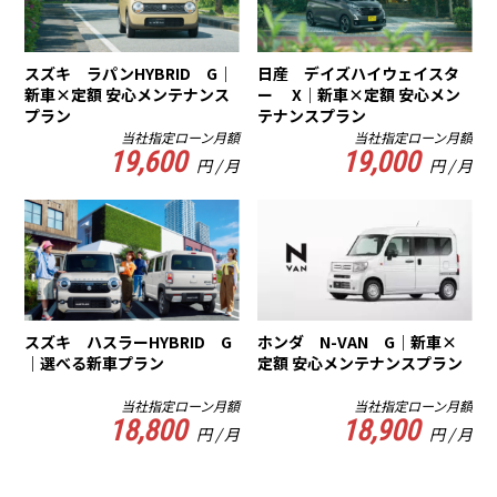
スズキ ラパンHYBRID G｜
日産 デイズハイウェイスタ
新車×定額 安心メンテナンス
ー X｜新車×定額 安心メン
プラン
テナンスプラン
当社指定ローン月額
当社指定ローン月額
19,600
19,000
円 / 月
円 / 月
スズキ ハスラーHYBRID G
ホンダ N-VAN G｜新車×
｜選べる新車プラン
定額 安心メンテナンスプラン
当社指定ローン月額
当社指定ローン月額
18,800
18,900
円 / 月
円 / 月