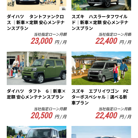
ダイハツ タントファンクロ
スズキ ハスラータフワイル
ス ｜新車×定額 安心メンテナ
ド｜新車×定額 安心メンテナ
ンスプラン
ンスプラン
当社指定ローン月額
当社指定ローン月額
23,000
22,400
円 / 月
円 / 月
ダイハツ タフト G｜新車×
スズキ エブリイワゴン PZ
定額 安心メンテナンスプラン
ターボスペシャル｜選べる新
車プラン
当社指定ローン月額
当社指定ローン月額
20,500
22,400
円 / 月
円 / 月