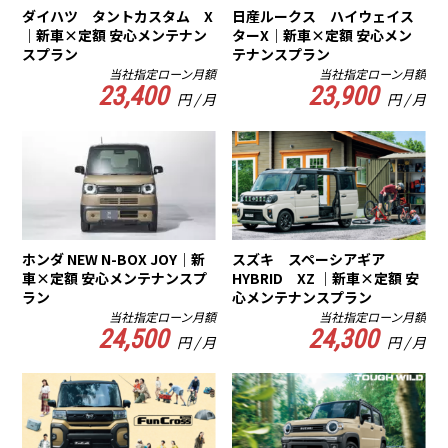
ダイハツ タントカスタム X
日産ルークス ハイウェイス
｜新車×定額 安心メンテナン
ターX｜新車×定額 安心メン
スプラン
テナンスプラン
当社指定ローン月額
当社指定ローン月額
23,400
23,900
円 / 月
円 / 月
ホンダ NEW N-BOX JOY｜新
スズキ スペーシアギア
車×定額 安心メンテナンスプ
HYBRID XZ ｜新車×定額 安
ラン
心メンテナンスプラン
当社指定ローン月額
当社指定ローン月額
24,500
24,300
円 / 月
円 / 月