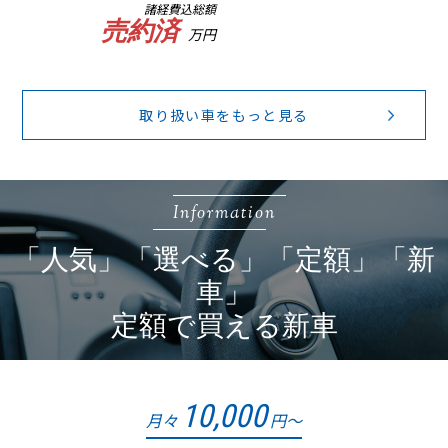
諸経費込総額
売約済
万円
取り扱い車をもっと見る
Information
「人気」「選べる」「定額」「新
車」
定額で買える新車
10,000
月々
円～