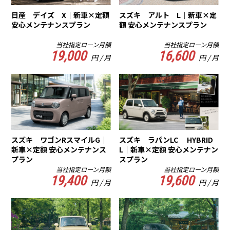
日産 デイズ X｜新車×定額
スズキ アルト L｜新車×定
安心メンテナンスプラン
額 安心メンテナンスプラン
当社指定ローン月額
当社指定ローン月額
19,000
16,600
円 / 月
円 / 月
スズキ ワゴンRスマイルG｜
スズキ ラパンLC HYBRID
新車×定額 安心メンテナンス
L｜新車×定額 安心メンテナン
プラン
スプラン
当社指定ローン月額
当社指定ローン月額
19,400
19,600
円 / 月
円 / 月