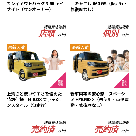
ガシィアウトバック 3.6R アイ
｜キャロル 660 GS（低走行・
サイト（ワンオーナー）
修復歴なし）
諸経費込総額
諸経費込総額
店頭
個別
万円
万円
最新入荷
最新入荷
上質さと使いやすさを備えた
新車同等の安心感｜スペーシ
特別仕様｜N-BOX ファッショ
ア HYBRID X（未使用・両側電
ンスタイル（低走行）
動・修復歴なし）
諸経費込総額
諸経費込総額
売約済
売約済
万円
万円