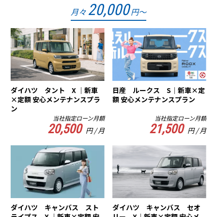
20,000
月々
円～
ダイハツ タント X ｜新車
日産 ルークス S｜新車×定
×定額 安心メンテナンスプラ
額 安心メンテナンスプラン
ン
当社指定ローン月額
当社指定ローン月額
20,500
21,500
円 / 月
円 / 月
ダイハツ キャンバス スト
ダイハツ キャンバス セオ
ライプス X ｜新車×定額 安
リー X｜新車×定額 安心メ