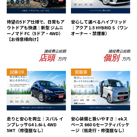
待望の5ドア仕様で、日常もア
安心して選べるハイブリッド
ウトドアも快適｜新型 ジムニ
｜アクア 1.5 HYBRID S（ワン
ーノマド FC（5ドア・4WD）
オーナー・禁煙車）
【お得意様向け】
諸経費込総額
諸経費込総額
店頭
個別
万円
万円
試乗OK
買取車
走りと安心を両立｜スバル イ
安心装備と扱いやすさ｜ekス
ンプレッサG4 1.6i-L 4WD
ペース 660 Gセーフティパッケ
5MT（修復歴なし）
ージ（低走行・修復歴なし）