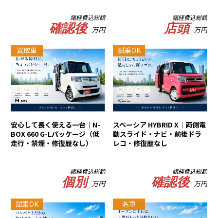
諸経費込総額
諸経費込総額
確認後
店頭
万円
万円
買取車
試乗OK
安心して長く使える一台｜N-
スペーシア HYBRID X｜両側電
BOX 660 G-Lパッケージ（低
動スライド・ナビ・前後ドラ
走行・禁煙・修復歴なし）
レコ・修復歴なし
諸経費込総額
諸経費込総額
個別
確認後
万円
万円
試乗OK
名車