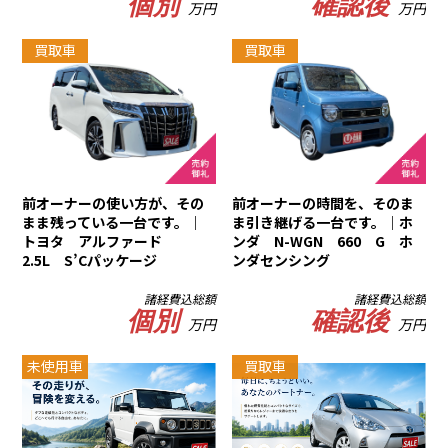
個別
確認後
万円
万円
買取車
買取車
前オーナーの使い方が、その
前オーナーの時間を、そのま
まま残っている一台です。｜
ま引き継げる一台です。｜ホ
トヨタ アルファード
ンダ N-WGN 660 G ホ
2.5L S’Cパッケージ
ンダセンシング
諸経費込総額
諸経費込総額
個別
確認後
万円
万円
未使用車
買取車