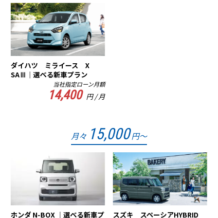
ダイハツ ミライース X
SAⅢ｜選べる新車プラン
当社指定ローン月額
14,400
円 / 月
15,000
月々
円～
ホンダ N-BOX ｜選べる新車プ
スズキ スペーシアHYBRID