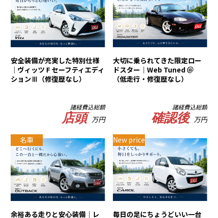
安全装備が充実した特別仕様
大切に乗られてきた限定ロー
｜ヴィッツ F セーフティエディ
ドスター｜Web Tuned ＠
ションⅢ（修復歴なし）
（低走行・修復歴なし）
諸経費込総額
諸経費込総額
店頭
確認後
万円
万円
名車
New price
余裕ある走りと安心装備｜レ
毎日の足にちょうどいい一台