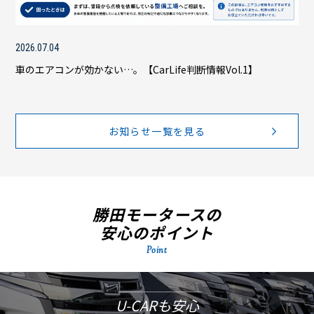
2026.07.04
車のエアコンが効かない…。【CarLife判断情報Vol.1】
お知らせ一覧を見る
勝田モータースの
安心のポイント
Point
U-CARも安心