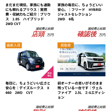
まだまだ現役。家族にも通勤
家族の毎日に、ちょうどいい
にも頼れるプリウス｜実燃
安心。｜フリード HYBRID
費・収納力もご紹介｜プリウ
ジャストセレクション
ス 1.8S ハイブリッド
2WD 6名
2WD CVT
諸経費込総額
諸経費込総額
店頭
確認後
万円
万円
最新入荷
買取車
毎日に、ちょうどいい広さと
前オーナーの思いがそのまま
安心を｜デイズルークス X
残っている一台です｜ヴェル
660 2WD CVT
ファイア 2.5L Z-Gエディシ
ョン
諸経費込総額
諸経費込総額