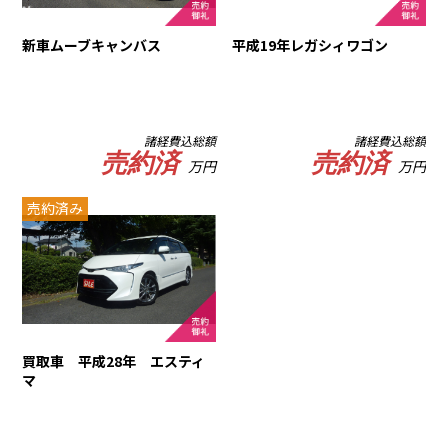
新車ムーブキャンバス
平成19年レガシィワゴン
諸経費込総額
諸経費込総額
売約済
売約済
万円
万円
売約済み
買取車 平成28年 エスティ
マ