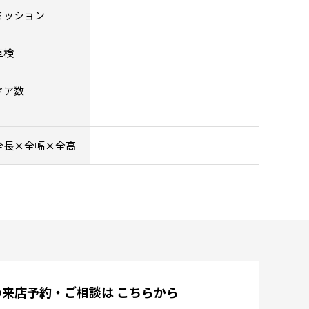
ミッション
車検
ドア数
全長×全幅×全高
の来店予約・ご相談は
こちらから