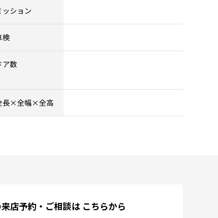
ミッション
車検
ドア数
全長×全幅×全高
の来店予約・ご相談は
こちらから