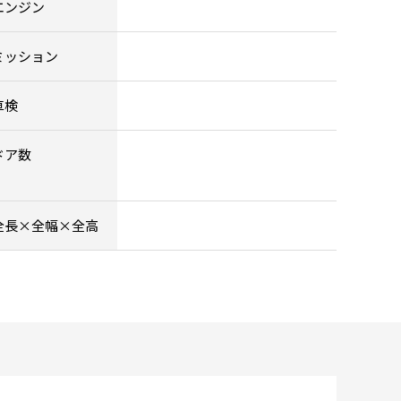
エンジン
ミッション
車検
ドア数
全長×全幅×全高