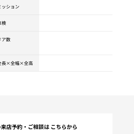
ミッション
車検
ドア数
全長×全幅×全高
の来店予約・ご相談は
こちらから