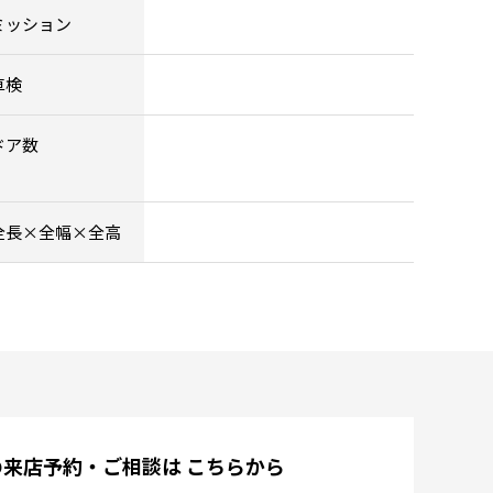
ミッション
車検
ドア数
全長×全幅×全高
の来店予約・ご相談は
こちらから