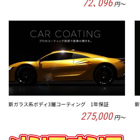
72､096
円～
新ガラス系ボディ3層コーティング 1年保証
新
275,000
円～