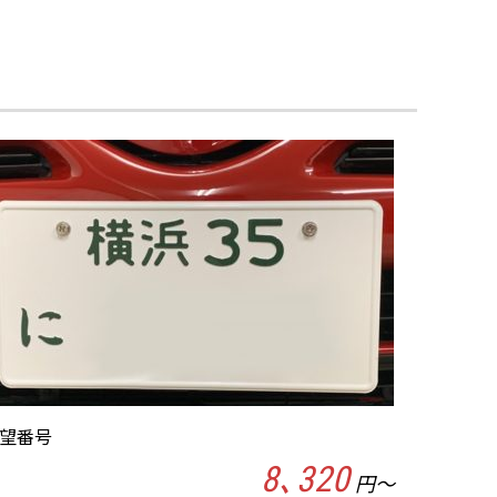
望番号
8､320
円～