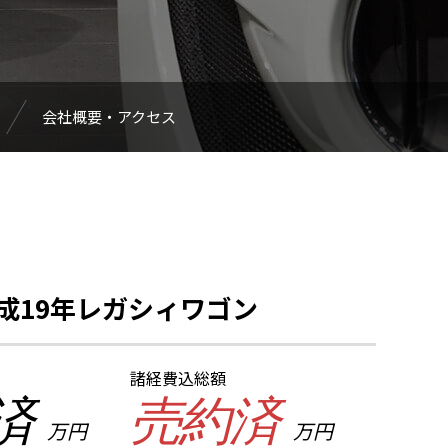
会社概要・アクセス
平成19年レガシィワゴン
諸経費込総額
済
売約済
万円
万円