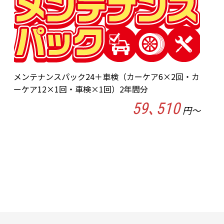
メンテナンスパック24＋車検（カーケア6×2回・カ
ーケア12×1回・車検×1回）2年間分
59､510
円～