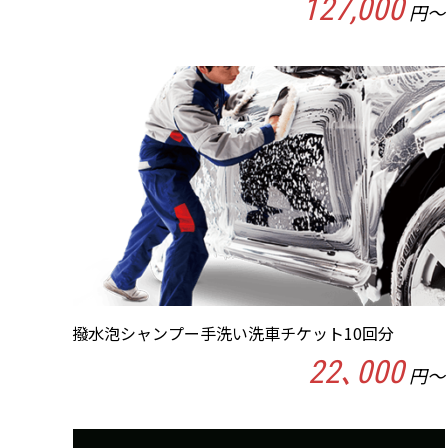
127,000
円～
撥水泡シャンプー手洗い洗車チケット10回分
22､000
円～