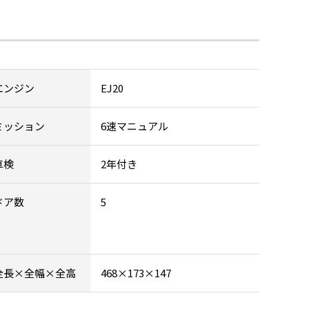
エンジン
EJ20
ミッション
6速マニュアル
車検
2年付き
ドア数
5
全長×全幅×全高
468×173×147