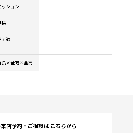
ミッション
車検
ドア数
全長×全幅×全高
の来店予約・ご相談は
こちらから