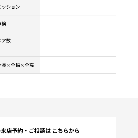
ミッション
車検
ドア数
全長×全幅×全高
の来店予約・ご相談は
こちらから